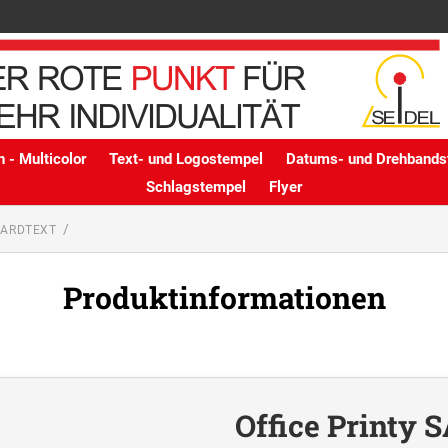
 - Multicolor
Text- und Logostempel
Datums- und Drehbands
Schlagstempel
Flyer
DARDTEXT
Produktinformationen
Office Printy S