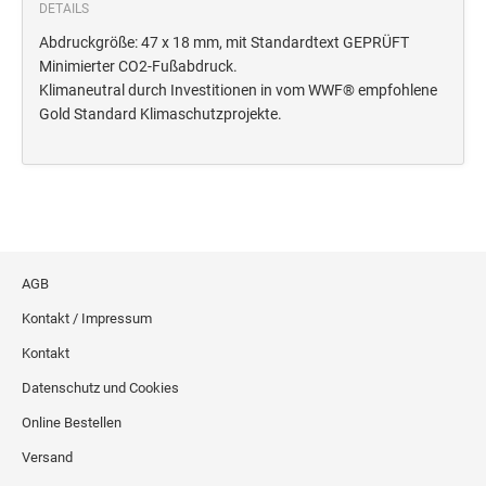
Deine Dinge Stempel
DETAILS
Olchi
Abdruckgröße: 47 x 18 mm, mit Standardtext GEPRÜFT
Minimierter CO2-Fußabdruck.
Klimaneutral durch Investitionen in vom WWF® empfohlene
PRÄGEZANGEN
Gold Standard Klimaschutzprojekte.
TÜTLE - MIT LIEBE EINGEPACKT
STEMPEL-KUGELSCHREIBER
Smart Style
AGB
Schreibgeräte-Zubehör
Kontakt / Impressum
TRODAT PRINTY™ PASTELL-EDITION
Kontakt
Datenschutz und Cookies
Online Bestellen
Versand