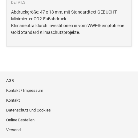
Deine Dinge Stempel
DETAILS
Olchi
Abdruckgröße: 47 x 18 mm, mit Standardtext GEBUCHT
Minimierter CO2-Fußabdruck.
Klimaneutral durch Investitionen in vom WWF® empfohlene
PRÄGEZANGEN
Gold Standard Klimaschutzprojekte.
TÜTLE - MIT LIEBE EINGEPACKT
STEMPEL-KUGELSCHREIBER
Smart Style
AGB
Schreibgeräte-Zubehör
Kontakt / Impressum
TRODAT PRINTY™ PASTELL-EDITION
Kontakt
Datenschutz und Cookies
Online Bestellen
Versand