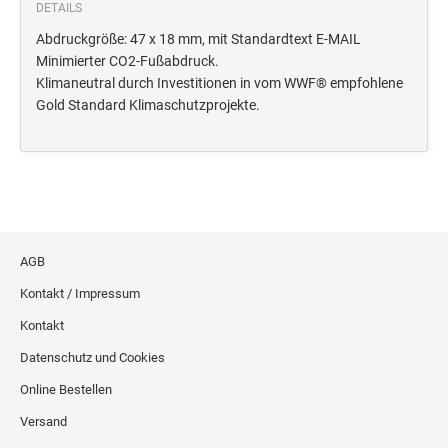
Deine Dinge Stempel
DETAILS
Olchi
Abdruckgröße: 47 x 18 mm, mit Standardtext E-MAIL
Minimierter CO2-Fußabdruck.
Klimaneutral durch Investitionen in vom WWF® empfohlene
PRÄGEZANGEN
Gold Standard Klimaschutzprojekte.
TÜTLE - MIT LIEBE EINGEPACKT
STEMPEL-KUGELSCHREIBER
Smart Style
AGB
Schreibgeräte-Zubehör
Kontakt / Impressum
TRODAT PRINTY™ PASTELL-EDITION
Kontakt
Datenschutz und Cookies
Online Bestellen
Versand