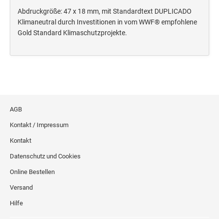
Deine Dinge Stempel
Abdruckgröße: 47 x 18 mm, mit Standardtext DUPLICADO
Olchi
Klimaneutral durch Investitionen in vom WWF® empfohlene
Gold Standard Klimaschutzprojekte.
PRÄGEZANGEN
TÜTLE - MIT LIEBE EINGEPACKT
STEMPEL-KUGELSCHREIBER
AGB
Smart Style
Kontakt / Impressum
Schreibgeräte-Zubehör
Kontakt
Datenschutz und Cookies
TRODAT PRINTY™ PASTELL-EDITION
Online Bestellen
Versand
Hilfe