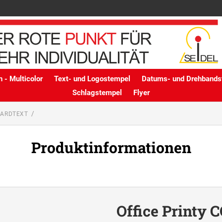
 - Multicolor
Text- und Logostempel
Datums- und Drehbands
Schlagstempel
Flyer
DARDTEXT
Produktinformationen
Office Printy 