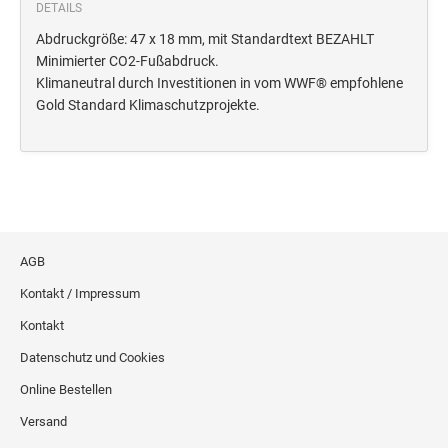
Deine Dinge Stempel
DETAILS
Olchi
Abdruckgröße: 47 x 18 mm, mit Standardtext BEZAHLT
Minimierter CO2-Fußabdruck.
Klimaneutral durch Investitionen in vom WWF® empfohlene
PRÄGEZANGEN
Gold Standard Klimaschutzprojekte.
TÜTLE - MIT LIEBE EINGEPACKT
STEMPEL-KUGELSCHREIBER
Smart Style
AGB
Schreibgeräte-Zubehör
Kontakt / Impressum
TRODAT PRINTY™ PASTELL-EDITION
Kontakt
Datenschutz und Cookies
Online Bestellen
Versand