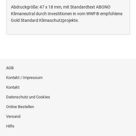
Deine Dinge Stempel
Abdruckgröße: 47 x 18 mm, mit Standardtext ABONO
Olchi
Klimaneutral durch Investitionen in vom WWF® empfohlene
Gold Standard Klimaschutzprojekte.
PRÄGEZANGEN
TÜTLE - MIT LIEBE EINGEPACKT
STEMPEL-KUGELSCHREIBER
AGB
Smart Style
Kontakt / Impressum
Schreibgeräte-Zubehör
Kontakt
Datenschutz und Cookies
TRODAT PRINTY™ PASTELL-EDITION
Online Bestellen
Versand
Hilfe