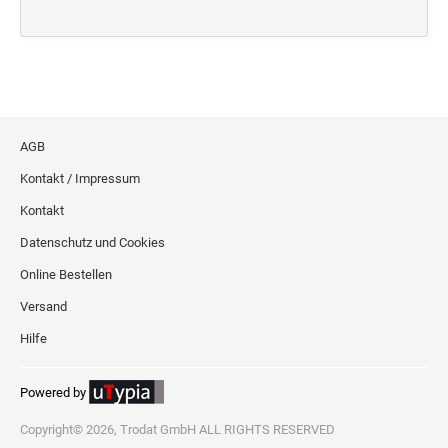
Deine Dinge Stempel
Olchi
PRÄGEZANGEN
AGB
TÜTLE - MIT LIEBE EINGEPACKT
Kontakt / Impressum
Kontakt
STEMPEL-KUGELSCHREIBER
Smart Style
Datenschutz und Cookies
Schreibgeräte-Zubehör
Online Bestellen
Versand
TRODAT PRINTY™ PASTELL-EDITION
Hilfe
Powered by
Copyright© 2026, Trodat GmbH ALL RIGHTS RESERVED