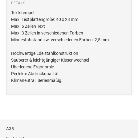
Deine Dinge Stempel
DETAILS
Olchi
Textstempel
Max. Textplattengröße: 40 x 23 mm
Max. 6 Zeilen Text
PRÄGEZANGEN
Max. 3 Zeilen in verschiedenen Farben
Mindestabstand zw. verschiedenen Farben: 2,5 mm
TÜTLE - MIT LIEBE EINGEPACKT
Hochwertige Edelstahlkonstruktion
Sauberer & leichtgängiger Kissenwechsel
STEMPEL-KUGELSCHREIBER
Überlegene Ergonomie
Perfekte Abdruckqualität
Smart Style
Klimaneutral. Serienmäßig.
Schreibgeräte-Zubehör
TRODAT PRINTY™ PASTELL-EDITION
AGB