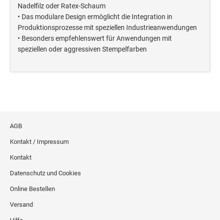
Deine Dinge Stempel
Nadelfilz oder Ratex-Schaum
• Das modulare Design ermöglicht die Integration in
Olchi
Produktionsprozesse mit speziellen Industrieanwendungen
• Besonders empfehlenswert für Anwendungen mit
PRÄGEZANGEN
speziellen oder aggressiven Stempelfarben
TÜTLE - MIT LIEBE EINGEPACKT
STEMPEL-KUGELSCHREIBER
Smart Style
AGB
Schreibgeräte-Zubehör
Kontakt / Impressum
Kontakt
TRODAT PRINTY™ PASTELL-EDITION
Datenschutz und Cookies
Online Bestellen
Versand