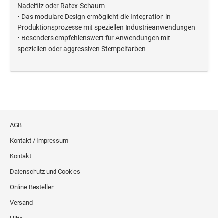
Deine Dinge Stempel
Nadelfilz oder Ratex-Schaum
• Das modulare Design ermöglicht die Integration in
Olchi
Produktionsprozesse mit speziellen Industrieanwendungen
• Besonders empfehlenswert für Anwendungen mit
PRÄGEZANGEN
speziellen oder aggressiven Stempelfarben
TÜTLE - MIT LIEBE EINGEPACKT
STEMPEL-KUGELSCHREIBER
Smart Style
AGB
Schreibgeräte-Zubehör
Kontakt / Impressum
Kontakt
TRODAT PRINTY™ PASTELL-EDITION
Datenschutz und Cookies
Online Bestellen
Versand