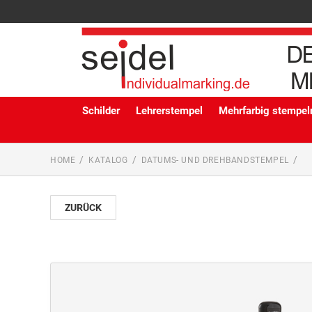
Schilder
Lehrerstempel
Mehrfarbig stempeln
HOME
KATALOG
DATUMS- UND DREHBANDSTEMPEL
ZURÜCK