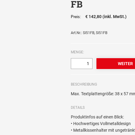
FB
€ 142,80 (inkl. MwSt.)
Preis:
Art.Nr.: SI51FB, SI51FB
MENGE:
BESCHREIBUNG
Max. Textplattengröße: 38 x 57 m
DETAILS
Produktinfos auf einen Blick:
• Hochwertiges Vollmetalldesign
• Metallkissenhalter mit ungeträn