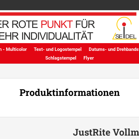
 - Multicolor
Text- und Logostempel
Datums- und Drehbands
Schlagstempel
Flyer
Produktinformationen
JustRite Vollme