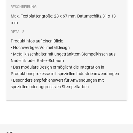
STEMPELTRÄGER
Ersatzteile für Typomatic-Stempel
BESCHREIBUNG
CLASSIC LINE ZIFFERNBÄNDERSTEMPEL
Max. Textplattengröße: 28 x 67 mm, Datumschlitz 31 x 13
STEMPEL MIT STANDARDTEXT
TEXTPLATTEN
mm
trodat edy® Motivationsstempel
Textplatten für Trodat Printy
DETAILS
SONSTIGE CLASSIC LINE HANDSTEMPEL
Trodat Office Professional 4.0 DEUTSCH
Textplatten für Professional Line Textstempel
Produktinfos auf einen Blick:
Trodat Office Professional 4.0 FRANÇAIS
Textplatten für Trodat Printy Line Datumstempel
• Hochwertiges Vollmetalldesign
CLASSIC LINE DATUMSTEMPEL +
• Metallkissenhalter mit ungetränktem Stempelkissen aus
Trodat Office Professional 4.0 ITALIANO
Textplatten für Professional Line Datumstempel
WORTBANDDREHSTEMPEL
Nadelfilz oder Ratex-Schaum
Trodat Office Professional 4.0 NEDERLANDS
Textplatten für Holzstempel
• Das modulare Design ermöglicht die Integration in
NUMEROTEUR
Office Printy deutsch
Produktionsprozesse mit speziellen Industrieanwendungen
• Besonders empfehlenswert für Anwendungen mit
RAACHERSTEMPEL
Office Printy nederlands
speziellen oder aggressiven Stempelfarben
Office Printy spanisch
Office Printy italienisch
Office Printy englisch
Office Printy französisch
Trodat 7 Sachen Stempel