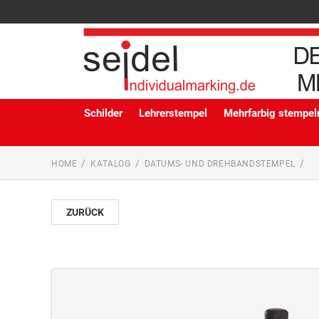
Schilder
Lehrerstempel
Mehrfarbig stempeln
HOME
KATALOG
DATUMS- UND DREHBANDSTEMPEL
ZURÜCK