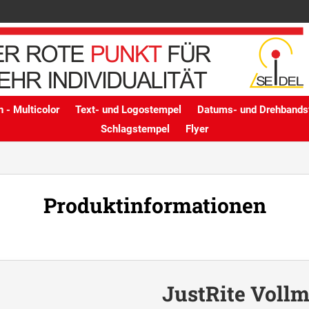
 - Multicolor
Text- und Logostempel
Datums- und Drehbands
Schlagstempel
Flyer
Produktinformationen
JustRite Vollme