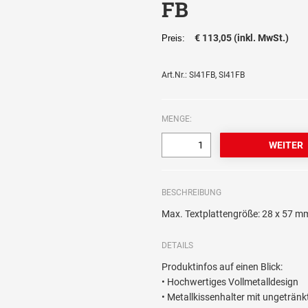
FB
€ 113,05 (inkl. MwSt.)
Preis:
Art.Nr.: SI41FB, SI41FB
MENGE:
BESCHREIBUNG
Max. Textplattengröße: 28 x 57 m
DETAILS
Produktinfos auf einen Blick:
• Hochwertiges Vollmetalldesign
• Metallkissenhalter mit ungeträn