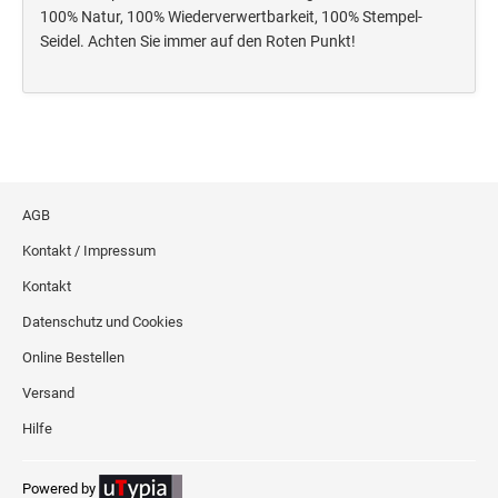
Deine Dinge Stempel
100% Natur, 100% Wiederverwertbarkeit, 100% Stempel-
Olchi
Seidel. Achten Sie immer auf den Roten Punkt!
PRÄGEZANGEN
TÜTLE - MIT LIEBE EINGEPACKT
AGB
STEMPEL-KUGELSCHREIBER
Kontakt / Impressum
Smart Style
Kontakt
Schreibgeräte-Zubehör
Datenschutz und Cookies
Online Bestellen
TRODAT PRINTY™ PASTELL-EDITION
Versand
Hilfe
Powered by