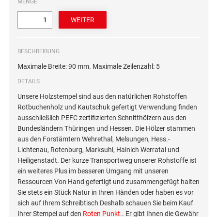
MENGE:
STEMPELTRÄGER
Ersatzteile für Typomatic-Stempel
CLASSIC LINE ZIFFERNBÄNDERSTEMPEL
STEMPEL MIT STANDARDTEXT
TEXTPLATTEN
trodat edy® Motivationsstempel
Textplatten für Trodat Printy
BESCHREIBUNG
SONSTIGE CLASSIC LINE HANDSTEMPEL
Trodat Office Professional 4.0 DEUTSCH
Textplatten für Professional Line Textstempel
Maximale Breite: 90 mm. Maximale Zeilenzahl: 5
Trodat Office Professional 4.0 FRANÇAIS
Textplatten für Trodat Printy Line Datumstempel
DETAILS
CLASSIC LINE DATUMSTEMPEL +
Trodat Office Professional 4.0 ITALIANO
Textplatten für Professional Line Datumstempel
WORTBANDDREHSTEMPEL
Unsere Holzstempel sind aus den natürlichen Rohstoffen
Trodat Office Professional 4.0 NEDERLANDS
Textplatten für Holzstempel
Rotbuchenholz und Kautschuk gefertigt Verwendung finden
NUMEROTEUR
ausschließlich PEFC zertifizierten Schnitthölzern aus den
Office Printy deutsch
Bundesländern Thüringen und Hessen. Die Hölzer stammen
RAACHERSTEMPEL
Office Printy nederlands
aus den Forstämtern Wehrethal, Melsungen, Hess.-
Office Printy spanisch
Lichtenau, Rotenburg, Marksuhl, Hainich Werratal und
Heiligenstadt. Der kurze Transportweg unserer Rohstoffe ist
Office Printy italienisch
ein weiteres Plus im besseren Umgang mit unseren
Office Printy englisch
Ressourcen Von Hand gefertigt und zusammengefügt halten
Office Printy französisch
Sie stets ein Stück Natur in Ihren Händen oder haben es vor
sich auf Ihrem Schreibtisch Deshalb schauen Sie beim Kauf
Trodat 7 Sachen Stempel
Ihrer Stempel auf den
Roten Punkt.
. Er gibt Ihnen die Gewähr