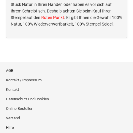
Deine Dinge Stempel
Stück Natur in Ihren Händen oder haben es vor sich auf
Olchi
Ihrem Schreibtisch. Deshalb achten Sie beim Kauf Ihrer
Stempel auf den
Roten Punkt
. Er gibt Ihnen die Gewähr 100%
Natur, 100% Wiederverwertbarkeit, 100% Stempel-Seidel.
PRÄGEZANGEN
TÜTLE - MIT LIEBE EINGEPACKT
STEMPEL-KUGELSCHREIBER
AGB
Smart Style
Kontakt / Impressum
Schreibgeräte-Zubehör
Kontakt
TRODAT PRINTY™ PASTELL-EDITION
Datenschutz und Cookies
Online Bestellen
Versand
Hilfe