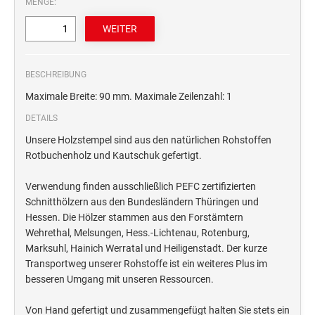
MENGE:
STEMPELTRÄGER
Ersatzteile für Typomatic-Stempel
CLASSIC LINE ZIFFERNBÄNDERSTEMPEL
STEMPEL MIT STANDARDTEXT
TEXTPLATTEN
trodat edy® Motivationsstempel
Textplatten für Trodat Printy
BESCHREIBUNG
SONSTIGE CLASSIC LINE HANDSTEMPEL
Trodat Office Professional 4.0 DEUTSCH
Textplatten für Professional Line Textstempel
Maximale Breite: 90 mm. Maximale Zeilenzahl: 1
Trodat Office Professional 4.0 FRANÇAIS
Textplatten für Trodat Printy Line Datumstempel
DETAILS
CLASSIC LINE DATUMSTEMPEL +
Trodat Office Professional 4.0 ITALIANO
Textplatten für Professional Line Datumstempel
WORTBANDDREHSTEMPEL
Unsere Holzstempel sind aus den natürlichen Rohstoffen
Trodat Office Professional 4.0 NEDERLANDS
Textplatten für Holzstempel
Rotbuchenholz und Kautschuk gefertigt.
NUMEROTEUR
Office Printy deutsch
Verwendung finden ausschließlich PEFC zertifizierten
RAACHERSTEMPEL
Office Printy nederlands
Schnitthölzern aus den Bundesländern Thüringen und
Office Printy spanisch
Hessen. Die Hölzer stammen aus den Forstämtern
Wehrethal, Melsungen, Hess.-Lichtenau, Rotenburg,
Office Printy italienisch
Marksuhl, Hainich Werratal und Heiligenstadt. Der kurze
Office Printy englisch
Transportweg unserer Rohstoffe ist ein weiteres Plus im
Office Printy französisch
besseren Umgang mit unseren Ressourcen.
Trodat 7 Sachen Stempel
Von Hand gefertigt und zusammengefügt halten Sie stets ein