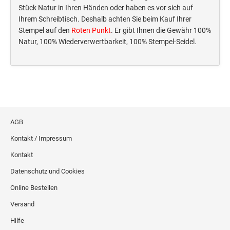
Deine Dinge Stempel
Stück Natur in Ihren Händen oder haben es vor sich auf
Olchi
Ihrem Schreibtisch. Deshalb achten Sie beim Kauf Ihrer
Stempel auf den
Roten Punkt
. Er gibt Ihnen die Gewähr 100%
Natur, 100% Wiederverwertbarkeit, 100% Stempel-Seidel.
PRÄGEZANGEN
TÜTLE - MIT LIEBE EINGEPACKT
STEMPEL-KUGELSCHREIBER
AGB
Smart Style
Kontakt / Impressum
Schreibgeräte-Zubehör
Kontakt
TRODAT PRINTY™ PASTELL-EDITION
Datenschutz und Cookies
Online Bestellen
Versand
Hilfe