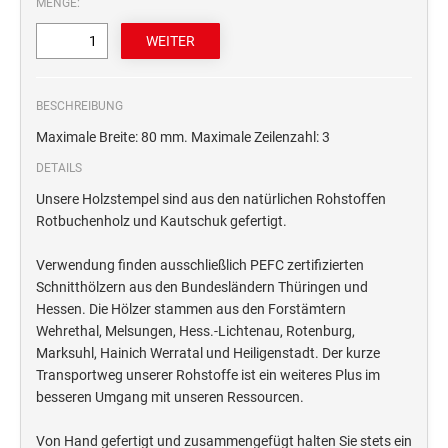
MENGE:
STEMPELTRÄGER
Ersatzteile für Typomatic-Stempel
CLASSIC LINE ZIFFERNBÄNDERSTEMPEL
STEMPEL MIT STANDARDTEXT
TEXTPLATTEN
trodat edy® Motivationsstempel
Textplatten für Trodat Printy
BESCHREIBUNG
SONSTIGE CLASSIC LINE HANDSTEMPEL
Trodat Office Professional 4.0 DEUTSCH
Textplatten für Professional Line Textstempel
Maximale Breite: 80 mm. Maximale Zeilenzahl: 3
Trodat Office Professional 4.0 FRANÇAIS
Textplatten für Trodat Printy Line Datumstempel
DETAILS
CLASSIC LINE DATUMSTEMPEL +
Trodat Office Professional 4.0 ITALIANO
Textplatten für Professional Line Datumstempel
WORTBANDDREHSTEMPEL
Unsere Holzstempel sind aus den natürlichen Rohstoffen
Trodat Office Professional 4.0 NEDERLANDS
Textplatten für Holzstempel
Rotbuchenholz und Kautschuk gefertigt.
NUMEROTEUR
Office Printy deutsch
Verwendung finden ausschließlich PEFC zertifizierten
RAACHERSTEMPEL
Office Printy nederlands
Schnitthölzern aus den Bundesländern Thüringen und
Office Printy spanisch
Hessen. Die Hölzer stammen aus den Forstämtern
Wehrethal, Melsungen, Hess.-Lichtenau, Rotenburg,
Office Printy italienisch
Marksuhl, Hainich Werratal und Heiligenstadt. Der kurze
Office Printy englisch
Transportweg unserer Rohstoffe ist ein weiteres Plus im
Office Printy französisch
besseren Umgang mit unseren Ressourcen.
Trodat 7 Sachen Stempel
Von Hand gefertigt und zusammengefügt halten Sie stets ein