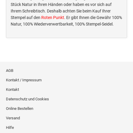
Deine Dinge Stempel
Stück Natur in Ihren Händen oder haben es vor sich auf
Olchi
Ihrem Schreibtisch. Deshalb achten Sie beim Kauf Ihrer
Stempel auf den
Roten Punkt
. Er gibt Ihnen die Gewähr 100%
Natur, 100% Wiederverwertbarkeit, 100% Stempel-Seidel.
PRÄGEZANGEN
TÜTLE - MIT LIEBE EINGEPACKT
STEMPEL-KUGELSCHREIBER
AGB
Smart Style
Kontakt / Impressum
Schreibgeräte-Zubehör
Kontakt
TRODAT PRINTY™ PASTELL-EDITION
Datenschutz und Cookies
Online Bestellen
Versand
Hilfe