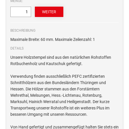
MENGE:
STEMPELTRÄGER
Ersatzteile für Typomatic-Stempel
CLASSIC LINE ZIFFERNBÄNDERSTEMPEL
STEMPEL MIT STANDARDTEXT
TEXTPLATTEN
trodat edy® Motivationsstempel
Textplatten für Trodat Printy
BESCHREIBUNG
SONSTIGE CLASSIC LINE HANDSTEMPEL
Trodat Office Professional 4.0 DEUTSCH
Textplatten für Professional Line Textstempel
Maximale Breite: 60 mm. Maximale Zeilenzahl: 1
Trodat Office Professional 4.0 FRANÇAIS
Textplatten für Trodat Printy Line Datumstempel
DETAILS
CLASSIC LINE DATUMSTEMPEL +
Trodat Office Professional 4.0 ITALIANO
Textplatten für Professional Line Datumstempel
WORTBANDDREHSTEMPEL
Unsere Holzstempel sind aus den natürlichen Rohstoffen
Trodat Office Professional 4.0 NEDERLANDS
Textplatten für Holzstempel
Rotbuchenholz und Kautschuk gefertigt.
NUMEROTEUR
Office Printy deutsch
Verwendung finden ausschließlich PEFC zertifizierten
RAACHERSTEMPEL
Office Printy nederlands
Schnitthölzern aus den Bundesländern Thüringen und
Office Printy spanisch
Hessen. Die Hölzer stammen aus den Forstämtern
Wehrethal, Melsungen, Hess.-Lichtenau, Rotenburg,
Office Printy italienisch
Marksuhl, Hainich Werratal und Heiligenstadt. Der kurze
Office Printy englisch
Transportweg unserer Rohstoffe ist ein weiteres Plus im
Office Printy französisch
besseren Umgang mit unseren Ressourcen.
Trodat 7 Sachen Stempel
Von Hand gefertigt und zusammengefügt halten Sie stets ein