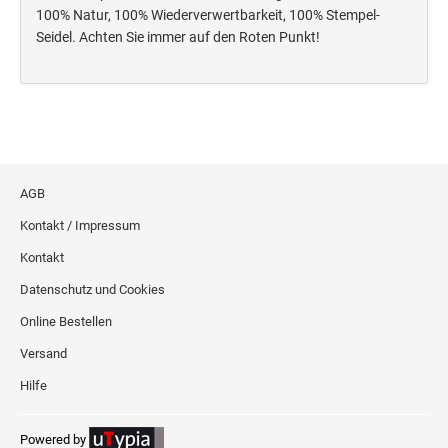
Deine Dinge Stempel
100% Natur, 100% Wiederverwertbarkeit, 100% Stempel-
Olchi
Seidel. Achten Sie immer auf den Roten Punkt!
PRÄGEZANGEN
TÜTLE - MIT LIEBE EINGEPACKT
AGB
STEMPEL-KUGELSCHREIBER
Kontakt / Impressum
Smart Style
Kontakt
Schreibgeräte-Zubehör
Datenschutz und Cookies
Online Bestellen
TRODAT PRINTY™ PASTELL-EDITION
Versand
Hilfe
Powered by