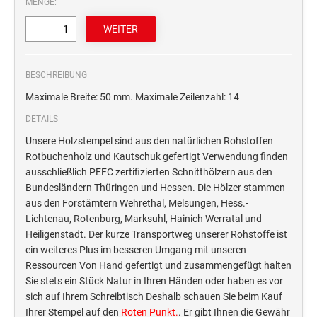
MENGE:
STEMPELTRÄGER
Ersatzteile für Typomatic-Stempel
CLASSIC LINE ZIFFERNBÄNDERSTEMPEL
STEMPEL MIT STANDARDTEXT
TEXTPLATTEN
trodat edy® Motivationsstempel
Textplatten für Trodat Printy
BESCHREIBUNG
SONSTIGE CLASSIC LINE HANDSTEMPEL
Trodat Office Professional 4.0 DEUTSCH
Textplatten für Professional Line Textstempel
Maximale Breite: 50 mm. Maximale Zeilenzahl: 14
Trodat Office Professional 4.0 FRANÇAIS
Textplatten für Trodat Printy Line Datumstempel
DETAILS
CLASSIC LINE DATUMSTEMPEL +
Trodat Office Professional 4.0 ITALIANO
Textplatten für Professional Line Datumstempel
WORTBANDDREHSTEMPEL
Unsere Holzstempel sind aus den natürlichen Rohstoffen
Trodat Office Professional 4.0 NEDERLANDS
Textplatten für Holzstempel
Rotbuchenholz und Kautschuk gefertigt Verwendung finden
NUMEROTEUR
ausschließlich PEFC zertifizierten Schnitthölzern aus den
Office Printy deutsch
Bundesländern Thüringen und Hessen. Die Hölzer stammen
RAACHERSTEMPEL
Office Printy nederlands
aus den Forstämtern Wehrethal, Melsungen, Hess.-
Office Printy spanisch
Lichtenau, Rotenburg, Marksuhl, Hainich Werratal und
Heiligenstadt. Der kurze Transportweg unserer Rohstoffe ist
Office Printy italienisch
ein weiteres Plus im besseren Umgang mit unseren
Office Printy englisch
Ressourcen Von Hand gefertigt und zusammengefügt halten
Office Printy französisch
Sie stets ein Stück Natur in Ihren Händen oder haben es vor
sich auf Ihrem Schreibtisch Deshalb schauen Sie beim Kauf
Trodat 7 Sachen Stempel
Ihrer Stempel auf den
Roten Punkt.
. Er gibt Ihnen die Gewähr