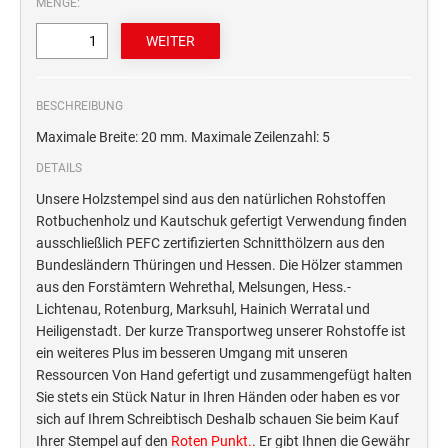
MENGE:
STEMPELTRÄGER
Ersatzteile für Typomatic-Stempel
CLASSIC LINE ZIFFERNBÄNDERSTEMPEL
STEMPEL MIT STANDARDTEXT
TEXTPLATTEN
trodat edy® Motivationsstempel
Textplatten für Trodat Printy
BESCHREIBUNG
SONSTIGE CLASSIC LINE HANDSTEMPEL
Trodat Office Professional 4.0 DEUTSCH
Textplatten für Professional Line Textstempel
Maximale Breite: 20 mm. Maximale Zeilenzahl: 5
Trodat Office Professional 4.0 FRANÇAIS
Textplatten für Trodat Printy Line Datumstempel
DETAILS
CLASSIC LINE DATUMSTEMPEL +
Trodat Office Professional 4.0 ITALIANO
Textplatten für Professional Line Datumstempel
WORTBANDDREHSTEMPEL
Unsere Holzstempel sind aus den natürlichen Rohstoffen
Trodat Office Professional 4.0 NEDERLANDS
Textplatten für Holzstempel
Rotbuchenholz und Kautschuk gefertigt Verwendung finden
NUMEROTEUR
ausschließlich PEFC zertifizierten Schnitthölzern aus den
Office Printy deutsch
Bundesländern Thüringen und Hessen. Die Hölzer stammen
RAACHERSTEMPEL
Office Printy nederlands
aus den Forstämtern Wehrethal, Melsungen, Hess.-
Office Printy spanisch
Lichtenau, Rotenburg, Marksuhl, Hainich Werratal und
Heiligenstadt. Der kurze Transportweg unserer Rohstoffe ist
Office Printy italienisch
ein weiteres Plus im besseren Umgang mit unseren
Office Printy englisch
Ressourcen Von Hand gefertigt und zusammengefügt halten
Office Printy französisch
Sie stets ein Stück Natur in Ihren Händen oder haben es vor
sich auf Ihrem Schreibtisch Deshalb schauen Sie beim Kauf
Trodat 7 Sachen Stempel
Ihrer Stempel auf den
Roten Punkt.
. Er gibt Ihnen die Gewähr