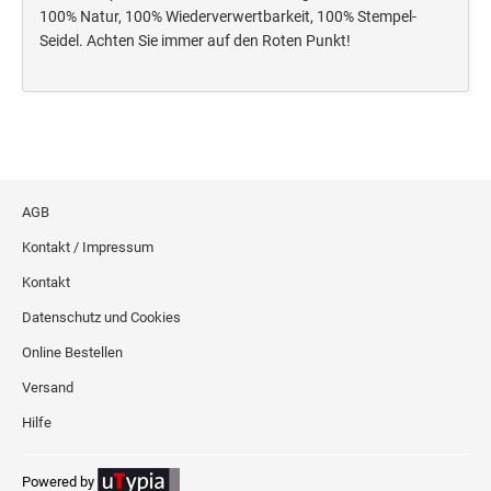
Deine Dinge Stempel
100% Natur, 100% Wiederverwertbarkeit, 100% Stempel-
Olchi
Seidel. Achten Sie immer auf den Roten Punkt!
PRÄGEZANGEN
TÜTLE - MIT LIEBE EINGEPACKT
AGB
STEMPEL-KUGELSCHREIBER
Kontakt / Impressum
Smart Style
Kontakt
Schreibgeräte-Zubehör
Datenschutz und Cookies
Online Bestellen
TRODAT PRINTY™ PASTELL-EDITION
Versand
Hilfe
Powered by