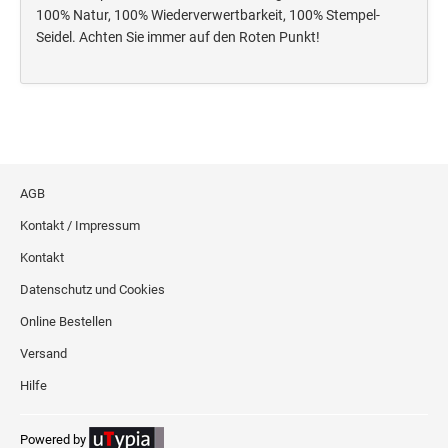
Deine Dinge Stempel
100% Natur, 100% Wiederverwertbarkeit, 100% Stempel-
Olchi
Seidel. Achten Sie immer auf den Roten Punkt!
PRÄGEZANGEN
TÜTLE - MIT LIEBE EINGEPACKT
AGB
STEMPEL-KUGELSCHREIBER
Kontakt / Impressum
Smart Style
Kontakt
Schreibgeräte-Zubehör
Datenschutz und Cookies
Online Bestellen
TRODAT PRINTY™ PASTELL-EDITION
Versand
Hilfe
Powered by