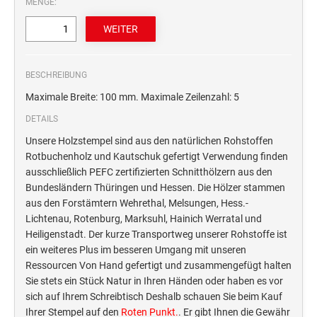
MENGE:
STEMPELTRÄGER
Ersatzteile für Typomatic-Stempel
CLASSIC LINE ZIFFERNBÄNDERSTEMPEL
STEMPEL MIT STANDARDTEXT
TEXTPLATTEN
trodat edy® Motivationsstempel
Textplatten für Trodat Printy
BESCHREIBUNG
SONSTIGE CLASSIC LINE HANDSTEMPEL
Trodat Office Professional 4.0 DEUTSCH
Textplatten für Professional Line Textstempel
Maximale Breite: 100 mm. Maximale Zeilenzahl: 5
Trodat Office Professional 4.0 FRANÇAIS
Textplatten für Trodat Printy Line Datumstempel
DETAILS
CLASSIC LINE DATUMSTEMPEL +
Trodat Office Professional 4.0 ITALIANO
Textplatten für Professional Line Datumstempel
WORTBANDDREHSTEMPEL
Unsere Holzstempel sind aus den natürlichen Rohstoffen
Trodat Office Professional 4.0 NEDERLANDS
Textplatten für Holzstempel
Rotbuchenholz und Kautschuk gefertigt Verwendung finden
NUMEROTEUR
ausschließlich PEFC zertifizierten Schnitthölzern aus den
Office Printy deutsch
Bundesländern Thüringen und Hessen. Die Hölzer stammen
RAACHERSTEMPEL
Office Printy nederlands
aus den Forstämtern Wehrethal, Melsungen, Hess.-
Office Printy spanisch
Lichtenau, Rotenburg, Marksuhl, Hainich Werratal und
Heiligenstadt. Der kurze Transportweg unserer Rohstoffe ist
Office Printy italienisch
ein weiteres Plus im besseren Umgang mit unseren
Office Printy englisch
Ressourcen Von Hand gefertigt und zusammengefügt halten
Office Printy französisch
Sie stets ein Stück Natur in Ihren Händen oder haben es vor
sich auf Ihrem Schreibtisch Deshalb schauen Sie beim Kauf
Trodat 7 Sachen Stempel
Ihrer Stempel auf den
Roten Punkt.
. Er gibt Ihnen die Gewähr