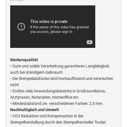
Deine Dinge Stempel
Olchi
PRÄGEZANGEN
TÜTLE - MIT LIEBE EINGEPACKT
Markenqualität
STEMPEL-KUGELSCHREIBER
• Gute und solide Verarbeitung garantieren Langlebigkeit,
Smart Style
auch bei ständigem Gebrauch
Schreibgeräte-Zubehör
• Die Stempelabdrücke sind hochauflösend und verwischen
nicht
• Endlos viele Anwendungsbereiche in Großraumbüros,
TRODAT PRINTY™ PASTELL-EDITION
Arztpraxen, Notariaten, Homeoffice etc.
• Mindestabstand zw. verschiedenen Farben: 2,5 mm.
Nachhaltigkeit und Umwelt
• CO2 Reduktion und Kompensation in der
Stempelherstellung durch den Stempelhersteller Trodat