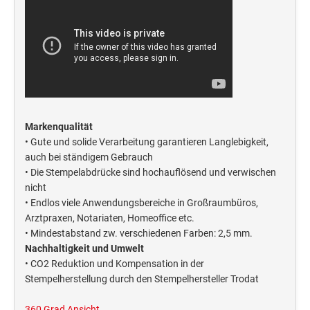
Deine Dinge Stempel
Olchi
PRÄGEZANGEN
TÜTLE - MIT LIEBE EINGEPACKT
Markenqualität
• Gute und solide Verarbeitung garantieren Langlebigkeit,
STEMPEL-KUGELSCHREIBER
auch bei ständigem Gebrauch
Smart Style
• Die Stempelabdrücke sind hochauflösend und verwischen
nicht
Schreibgeräte-Zubehör
• Endlos viele Anwendungsbereiche in Großraumbüros,
Arztpraxen, Notariaten, Homeoffice etc.
TRODAT PRINTY™ PASTELL-EDITION
• Mindestabstand zw. verschiedenen Farben: 2,5 mm.
Nachhaltigkeit und Umwelt
• CO2 Reduktion und Kompensation in der
Stempelherstellung durch den Stempelhersteller Trodat
360 Grad Ansicht