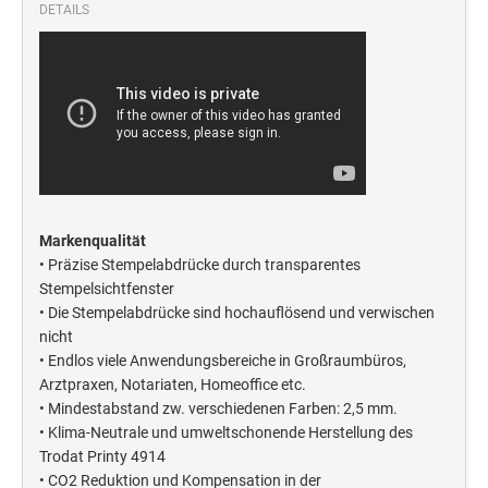
Deine Dinge Stempel
DETAILS
Olchi
PRÄGEZANGEN
TÜTLE - MIT LIEBE EINGEPACKT
STEMPEL-KUGELSCHREIBER
Markenqualität
Smart Style
• Präzise Stempelabdrücke durch transparentes
Stempelsichtfenster
Schreibgeräte-Zubehör
• Die Stempelabdrücke sind hochauflösend und verwischen
nicht
TRODAT PRINTY™ PASTELL-EDITION
• Endlos viele Anwendungsbereiche in Großraumbüros,
Arztpraxen, Notariaten, Homeoffice etc.
• Mindestabstand zw. verschiedenen Farben: 2,5 mm.
• Klima-Neutrale und umweltschonende Herstellung des
Trodat Printy 4914
• CO2 Reduktion und Kompensation in der