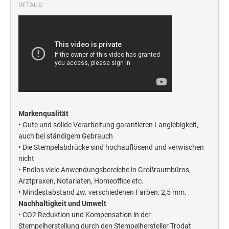
Deine Dinge Stempel
DETAILS
Olchi
PRÄGEZANGEN
TÜTLE - MIT LIEBE EINGEPACKT
STEMPEL-KUGELSCHREIBER
Markenqualität
Smart Style
• Gute und solide Verarbeitung garantieren Langlebigkeit,
auch bei ständigem Gebrauch
Schreibgeräte-Zubehör
• Die Stempelabdrücke sind hochauflösend und verwischen
nicht
TRODAT PRINTY™ PASTELL-EDITION
• Endlos viele Anwendungsbereiche in Großraumbüros,
Arztpraxen, Notariaten, Homeoffice etc.
• Mindestabstand zw. verschiedenen Farben: 2,5 mm.
Nachhaltigkeit und Umwelt
• CO2 Reduktion und Kompensation in der
Stempelherstellung durch den Stempelhersteller Trodat