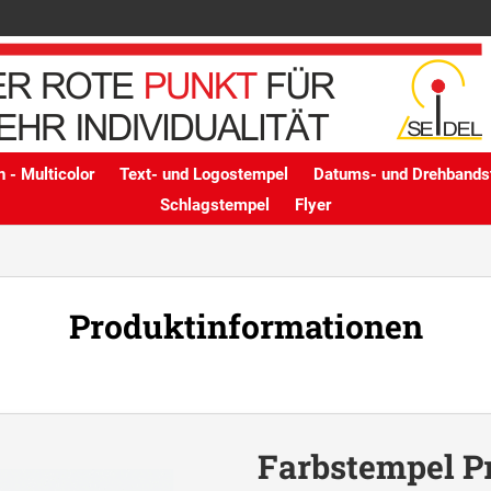
 - Multicolor
Text- und Logostempel
Datums- und Drehbands
Schlagstempel
Flyer
Produktinformationen
Farbstempel P