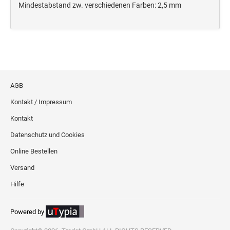
Deine Dinge Stempel
Mindestabstand zw. verschiedenen Farben: 2,5 mm
Olchi
PRÄGEZANGEN
TÜTLE - MIT LIEBE EINGEPACKT
AGB
Kontakt / Impressum
STEMPEL-KUGELSCHREIBER
Kontakt
Smart Style
Datenschutz und Cookies
Schreibgeräte-Zubehör
Online Bestellen
TRODAT PRINTY™ PASTELL-EDITION
Versand
Hilfe
Powered by