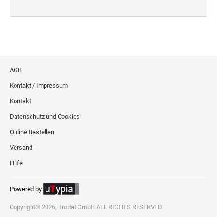
Deine Dinge Stempel
Olchi
PRÄGEZANGEN
AGB
TÜTLE - MIT LIEBE EINGEPACKT
Kontakt / Impressum
Kontakt
STEMPEL-KUGELSCHREIBER
Datenschutz und Cookies
Smart Style
Schreibgeräte-Zubehör
Online Bestellen
Versand
TRODAT PRINTY™ PASTELL-EDITION
Hilfe
Powered by
Copyright© 2026, Trodat GmbH ALL RIGHTS RESERVED