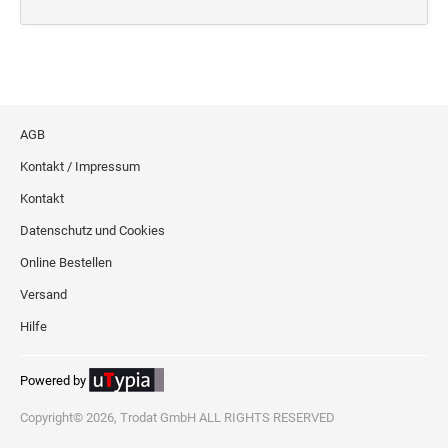
Deine Dinge Stempel
Olchi
PRÄGEZANGEN
AGB
TÜTLE - MIT LIEBE EINGEPACKT
Kontakt / Impressum
Kontakt
STEMPEL-KUGELSCHREIBER
Datenschutz und Cookies
Smart Style
Online Bestellen
Schreibgeräte-Zubehör
Versand
TRODAT PRINTY™ PASTELL-EDITION
Hilfe
Powered by
Copyright© 2026, Trodat GmbH ALL RIGHTS RESERVED