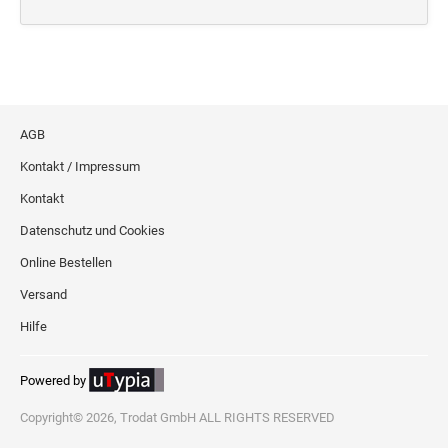
Deine Dinge Stempel
Olchi
PRÄGEZANGEN
AGB
TÜTLE - MIT LIEBE EINGEPACKT
Kontakt / Impressum
Kontakt
STEMPEL-KUGELSCHREIBER
Datenschutz und Cookies
Smart Style
Online Bestellen
Schreibgeräte-Zubehör
Versand
TRODAT PRINTY™ PASTELL-EDITION
Hilfe
Powered by
Copyright© 2026, Trodat GmbH ALL RIGHTS RESERVED