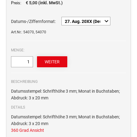
€ 5,00 (inkl. MwSt.)
Preis:
STEMPELTRÄGER
Ersatzteile für Typomatic-Stempel
CLASSIC LINE ZIFFERNBÄNDERSTEMPEL
STEMPEL MIT STANDARDTEXT
Datums-/Ziffernformat:
TEXTPLATTEN
trodat edy® Motivationsstempel
Textplatten für Trodat Printy
Art.Nr.: 54070, 54070
SONSTIGE CLASSIC LINE HANDSTEMPEL
Trodat Office Professional 4.0 DEUTSCH
Textplatten für Professional Line Textstempel
Trodat Office Professional 4.0 FRANÇAIS
Textplatten für Trodat Printy Line Datumstempel
MENGE:
CLASSIC LINE DATUMSTEMPEL +
Trodat Office Professional 4.0 ITALIANO
Textplatten für Professional Line Datumstempel
WORTBANDDREHSTEMPEL
Trodat Office Professional 4.0 NEDERLANDS
Textplatten für Holzstempel
NUMEROTEUR
Office Printy deutsch
BESCHREIBUNG
RAACHERSTEMPEL
Office Printy nederlands
Datumsstempel: Schrifthöhe 3 mm; Monat in Buchstaben;
Office Printy spanisch
Abdruck: 3 x 20 mm
Office Printy italienisch
DETAILS
Office Printy englisch
Datumsstempel: Schrifthöhe 3 mm; Monat in Buchstaben;
Office Printy französisch
Abdruck: 3 x 20 mm
Trodat 7 Sachen Stempel
360 Grad Ansicht