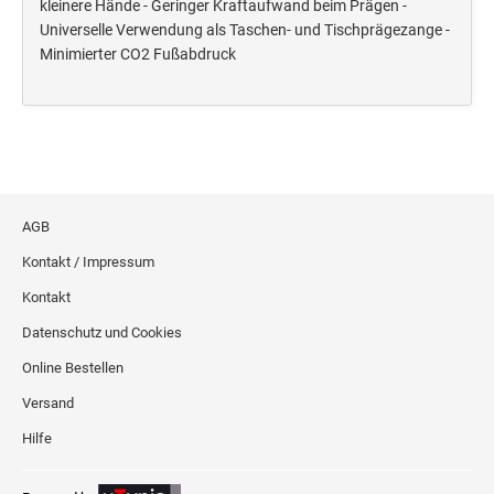
kleinere Hände - Geringer Kraftaufwand beim Prägen -
Deine Dinge Stempel
Universelle Verwendung als Taschen- und Tischprägezange -
Olchi
Minimierter CO2 Fußabdruck
PRÄGEZANGEN
TÜTLE - MIT LIEBE EINGEPACKT
AGB
STEMPEL-KUGELSCHREIBER
Kontakt / Impressum
Smart Style
Kontakt
Schreibgeräte-Zubehör
Datenschutz und Cookies
TRODAT PRINTY™ PASTELL-EDITION
Online Bestellen
Versand
Hilfe