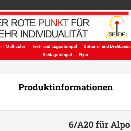
 - Multicolor
Text- und Logostempel
Datums- und Drehbands
Schlagstempel
Flyer
Produktinformationen
6/A20 für Alpo