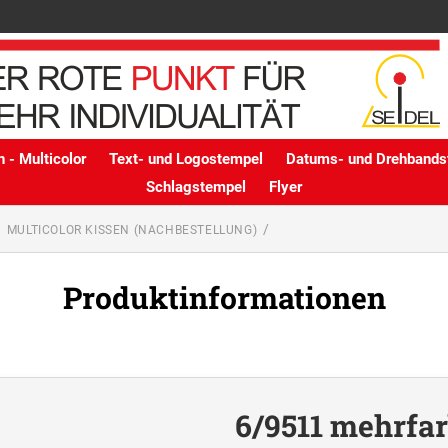
 - Multicolor
Text- und Logostempel
Datums- und Drehbands
Schlagstempel
Flyer
MULTICOLOR KISSEN (NACHBESTELLUNG)
Produktinformationen
6/9511 mehrfar