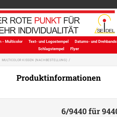
 - Multicolor
Text- und Logostempel
Datums- und Drehbands
Schlagstempel
Flyer
MULTICOLOR KISSEN (NACHBESTELLUNG)
Produktinformationen
6/9440 für 944