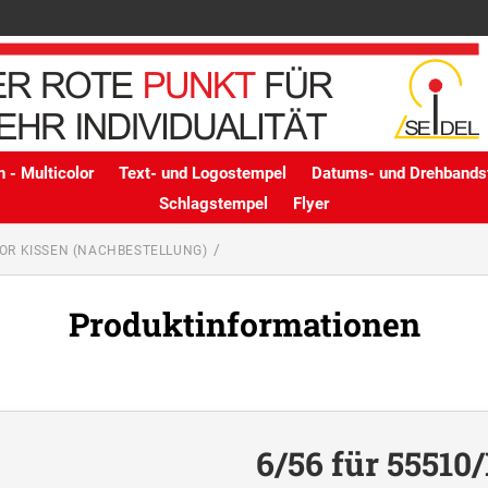
 - Multicolor
Text- und Logostempel
Datums- und Drehbands
Schlagstempel
Flyer
OR KISSEN (NACHBESTELLUNG)
Produktinformationen
6/56 für 55510