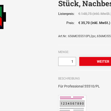
Stück, Nachbes
€ 148,75 (inkl. MwSt.
Listenpreis:
€ 35,70 (inkl. MwSt.)
Preis:
Art.Nr.: 656MCI55510PL2pc, 656MCI5
MENGE:
BESCHREIBUNG
Für Professional 55510/PL