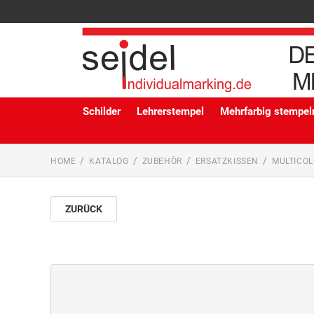
Schilder
Lehrerstempel
Mehrfarbig stempeln
HOME
KATALOG
ZUBEHÖR
ERSATZKISSEN
MULTICOL
ZURÜCK