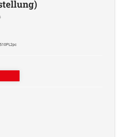
tellung)
)
5510PL2pc