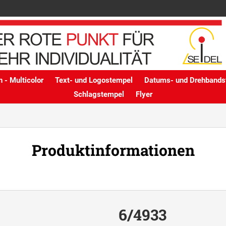
 - Multicolor
Text- und Logostempel
Datums- und Drehbands
Schlagstempel
Flyer
Produktinformationen
6/4933