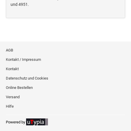
Deine Dinge Stempel
und 4951.
Olchi
PRÄGEZANGEN
TÜTLE - MIT LIEBE EINGEPACKT
AGB
Kontakt / Impressum
STEMPEL-KUGELSCHREIBER
Kontakt
Smart Style
Datenschutz und Cookies
Schreibgeräte-Zubehör
Online Bestellen
TRODAT PRINTY™ PASTELL-EDITION
Versand
Hilfe
Powered by