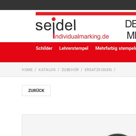
Schilder
Lehrerstempel
Mehrfarbig stempeln
HOME
KATALOG
ZUBEHÖR
ERSATZKISSEN
ZURÜCK