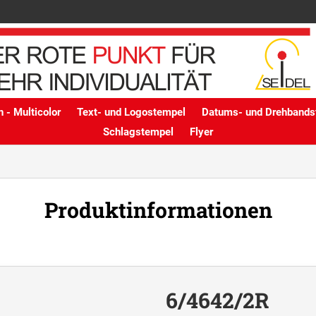
 - Multicolor
Text- und Logostempel
Datums- und Drehbands
Schlagstempel
Flyer
Produktinformationen
6/4642/2R