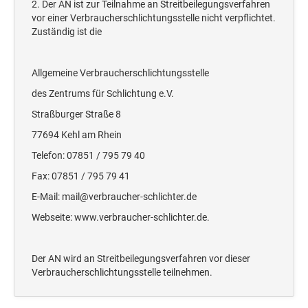
2. Der AN ist zur Teilnahme an Streitbeilegungsverfahren
Deine Dinge Stempel
vor einer Verbraucherschlichtungsstelle nicht verpflichtet.
Olchi
Zuständig ist die
PRÄGEZANGEN
Allgemeine Verbraucherschlichtungsstelle
des Zentrums für Schlichtung e.V.
TÜTLE - MIT LIEBE EINGEPACKT
Straßburger Straße 8
77694 Kehl am Rhein
STEMPEL-KUGELSCHREIBER
Telefon: 07851 / 795 79 40
Smart Style
Fax: 07851 / 795 79 41
Schreibgeräte-Zubehör
E-Mail: mail@verbraucher-schlichter.de
Webseite: www.verbraucher-schlichter.de.
TRODAT PRINTY™ PASTELL-EDITION
Der AN wird an Streitbeilegungsverfahren vor dieser
Verbraucherschlichtungsstelle teilnehmen.