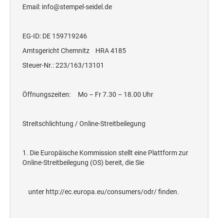
STEMPELTRÄGER
Email: info@stempel-seidel.de
Ersatzteile für Typomatic-Stempel
CLASSIC LINE ZIFFERNBÄNDERSTEMPEL
STEMPEL MIT STANDARDTEXT
TEXTPLATTEN
EG-ID: DE 159719246
trodat edy® Motivationsstempel
Textplatten für Trodat Printy
Amtsgericht Chemnitz HRA 4185
SONSTIGE CLASSIC LINE HANDSTEMPEL
Trodat Office Professional 4.0 DEUTSCH
Textplatten für Professional Line Textstempel
Steuer-Nr.: 223/163/13101
Trodat Office Professional 4.0 FRANÇAIS
Textplatten für Trodat Printy Line Datumstempel
CLASSIC LINE DATUMSTEMPEL +
Trodat Office Professional 4.0 ITALIANO
Textplatten für Professional Line Datumstempel
WORTBANDDREHSTEMPEL
Öffnungszeiten: Mo – Fr 7.30 – 18.00 Uhr
Trodat Office Professional 4.0 NEDERLANDS
Textplatten für Holzstempel
NUMEROTEUR
Office Printy deutsch
Streitschlichtung / Online-Streitbeilegung
RAACHERSTEMPEL
Office Printy nederlands
Office Printy spanisch
1. Die Europäische Kommission stellt eine Plattform zur
Online-Streitbeilegung (OS) bereit, die Sie
Office Printy italienisch
Office Printy englisch
unter http://ec.europa.eu/consumers/odr/ finden.
Office Printy französisch
Trodat 7 Sachen Stempel