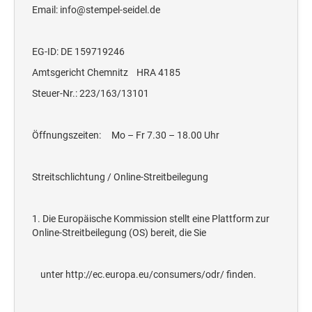
STEMPELTRÄGER
Email: info@stempel-seidel.de
Ersatzteile für Typomatic-Stempel
CLASSIC LINE ZIFFERNBÄNDERSTEMPEL
STEMPEL MIT STANDARDTEXT
TEXTPLATTEN
EG-ID: DE 159719246
trodat edy® Motivationsstempel
Textplatten für Trodat Printy
Amtsgericht Chemnitz HRA 4185
SONSTIGE CLASSIC LINE HANDSTEMPEL
Trodat Office Professional 4.0 DEUTSCH
Textplatten für Professional Line Textstempel
Steuer-Nr.: 223/163/13101
Trodat Office Professional 4.0 FRANÇAIS
Textplatten für Trodat Printy Line Datumstempel
CLASSIC LINE DATUMSTEMPEL +
Trodat Office Professional 4.0 ITALIANO
Textplatten für Professional Line Datumstempel
WORTBANDDREHSTEMPEL
Öffnungszeiten: Mo – Fr 7.30 – 18.00 Uhr
Trodat Office Professional 4.0 NEDERLANDS
Textplatten für Holzstempel
NUMEROTEUR
Office Printy deutsch
Streitschlichtung / Online-Streitbeilegung
RAACHERSTEMPEL
Office Printy nederlands
Office Printy spanisch
1. Die Europäische Kommission stellt eine Plattform zur
Online-Streitbeilegung (OS) bereit, die Sie
Office Printy italienisch
Office Printy englisch
unter http://ec.europa.eu/consumers/odr/ finden.
Office Printy französisch
Trodat 7 Sachen Stempel