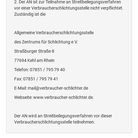
2. Der AN ist zur Teilnahme an Streitbeilegungsverfahren
Deine Dinge Stempel
vor einer Verbraucherschlichtungsstelle nicht verpflichtet.
Olchi
Zuständig ist die
PRÄGEZANGEN
Allgemeine Verbraucherschlichtungsstelle
des Zentrums für Schlichtung e.V.
TÜTLE - MIT LIEBE EINGEPACKT
Straßburger Straße 8
77694 Kehl am Rhein
STEMPEL-KUGELSCHREIBER
Telefon: 07851 / 795 79 40
Smart Style
Fax: 07851 / 795 79 41
Schreibgeräte-Zubehör
E-Mail: mail@verbraucher-schlichter.de
Webseite: www.verbraucher-schlichter.de.
TRODAT PRINTY™ PASTELL-EDITION
Der AN wird an Streitbeilegungsverfahren vor dieser
Verbraucherschlichtungsstelle teilnehmen.