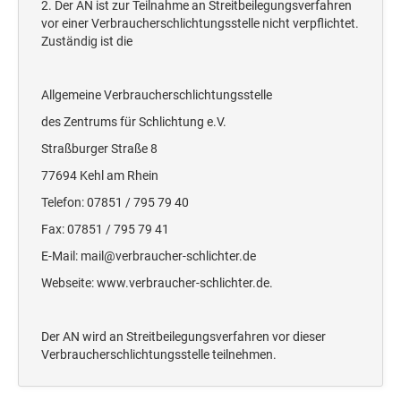
2. Der AN ist zur Teilnahme an Streitbeilegungsverfahren
Deine Dinge Stempel
vor einer Verbraucherschlichtungsstelle nicht verpflichtet.
Olchi
Zuständig ist die
PRÄGEZANGEN
Allgemeine Verbraucherschlichtungsstelle
des Zentrums für Schlichtung e.V.
TÜTLE - MIT LIEBE EINGEPACKT
Straßburger Straße 8
77694 Kehl am Rhein
STEMPEL-KUGELSCHREIBER
Telefon: 07851 / 795 79 40
Smart Style
Fax: 07851 / 795 79 41
Schreibgeräte-Zubehör
E-Mail: mail@verbraucher-schlichter.de
Webseite: www.verbraucher-schlichter.de.
TRODAT PRINTY™ PASTELL-EDITION
Der AN wird an Streitbeilegungsverfahren vor dieser
Verbraucherschlichtungsstelle teilnehmen.