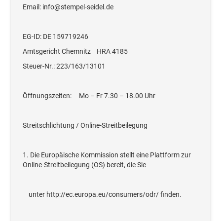
STEMPELTRÄGER
Email: info@stempel-seidel.de
Ersatzteile für Typomatic-Stempel
CLASSIC LINE ZIFFERNBÄNDERSTEMPEL
STEMPEL MIT STANDARDTEXT
TEXTPLATTEN
EG-ID: DE 159719246
trodat edy® Motivationsstempel
Textplatten für Trodat Printy
Amtsgericht Chemnitz HRA 4185
SONSTIGE CLASSIC LINE HANDSTEMPEL
Trodat Office Professional 4.0 DEUTSCH
Textplatten für Professional Line Textstempel
Steuer-Nr.: 223/163/13101
Trodat Office Professional 4.0 FRANÇAIS
Textplatten für Trodat Printy Line Datumstempel
CLASSIC LINE DATUMSTEMPEL +
Trodat Office Professional 4.0 ITALIANO
Textplatten für Professional Line Datumstempel
WORTBANDDREHSTEMPEL
Öffnungszeiten: Mo – Fr 7.30 – 18.00 Uhr
Trodat Office Professional 4.0 NEDERLANDS
Textplatten für Holzstempel
NUMEROTEUR
Office Printy deutsch
Streitschlichtung / Online-Streitbeilegung
RAACHERSTEMPEL
Office Printy nederlands
Office Printy spanisch
1. Die Europäische Kommission stellt eine Plattform zur
Online-Streitbeilegung (OS) bereit, die Sie
Office Printy italienisch
Office Printy englisch
unter http://ec.europa.eu/consumers/odr/ finden.
Office Printy französisch
Trodat 7 Sachen Stempel