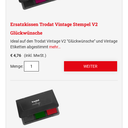
Deine Dinge Stempel
Olchi
Ersatzkissen Trodat Vintage Stempel V2
PRÄGEZANGEN
Glückwünsche
Ideal auf den Trodat Vintage V2 "Glückwünsche" und Vintage
TÜTLE - MIT LIEBE EINGEPACKT
Etiketten abgestimmt
mehr…
€ 4,76
(inkl. MwSt.)
STEMPEL-KUGELSCHREIBER
Menge:
Smart Style
Schreibgeräte-Zubehör
TRODAT PRINTY™ PASTELL-EDITION