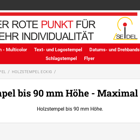
 - Multicolor
Text- und Logostempel
Datums- und Drehbands
Schlagstempel
Flyer
PEL
HOLZSTEMPEL ECKIG
pel bis 90 mm Höhe - Maximal 
Holzstempel bis 90 mm Höhe.