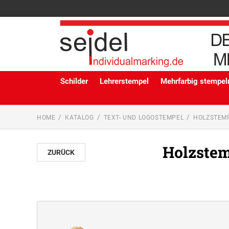
Schilder
Lehrerstempel
Mehrfarbig stempeln
HOME
KATALOG
TEXT- UND LOGOSTEMPEL
HOLZSTEM
Holzstem
ZURÜCK