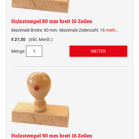
Deine Dinge Stempel
Olchi
Holzstempel 80 mm breit 16 Zeilen
PRÄGEZANGEN
Maximale Breite: 80 mm. Maximale Zeilenzahl: 16
mehr…
€ 21,50
(inkl. MwSt.)
TÜTLE - MIT LIEBE EINGEPACKT
Menge:
STEMPEL-KUGELSCHREIBER
Smart Style
Schreibgeräte-Zubehör
TRODAT PRINTY™ PASTELL-EDITION
Holzstempel 90 mm breit 16 Zeilen